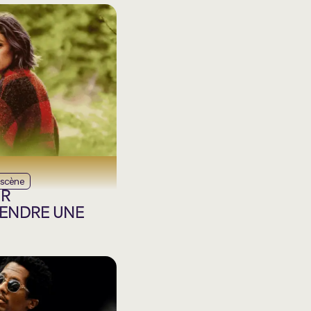
scène
UR
RENDRE UNE