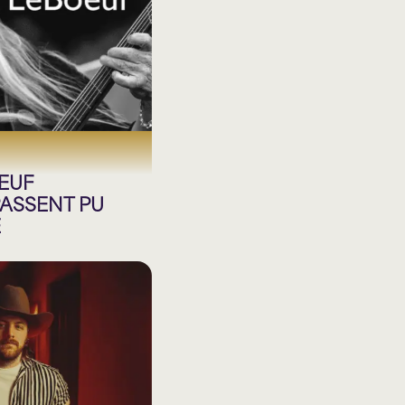
EUF
PASSENT PU
E