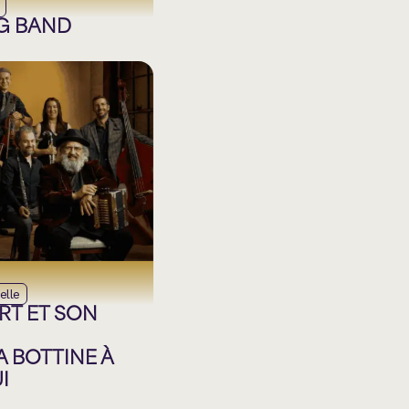
NG BAND
elle
RT ET SON
A BOTTINE À
I