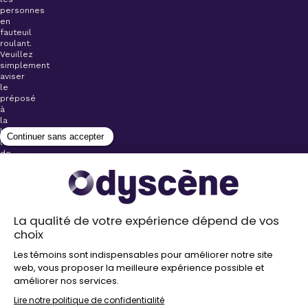
personnes
en
fauteuil
roulant.
Veuillez
simplement
aviser
le
préposé
à
la
billetterie
lors
de
l’achat
de
votre
billet.
Stationnements
gratuits à
proximité de
nos salles
Politique de
confidentialité