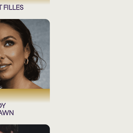
 FILLES
OY
DAWN