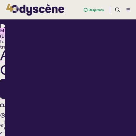
Musique
(Blues,
folk,
traditionnelle)
ANYMA
ORA’
19
Nov.
19 novembre
Jeudi
2026
20 h 00
Cabaret BMO
Sainte-Thérèse