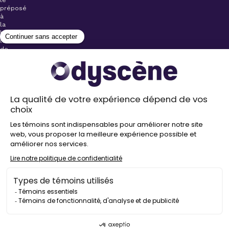
le
préposé
à
la
billetterie
lors
de
l’achat
de
votre
billet.
Stationnements
gratuits à
proximité de
nos salles
Politique de
confidentialité
Droit
d’auteur
©
2026
Odyscène
Tous