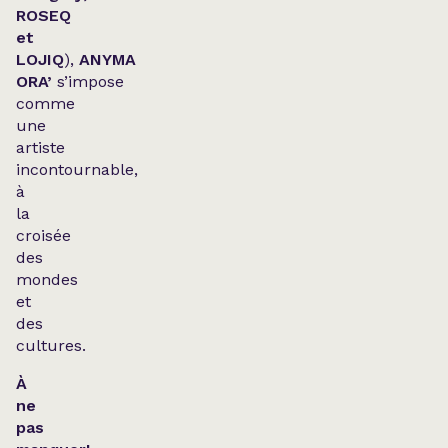
ROSEQ
et
LOJIQ
),
ANYMA
ORA’
s’impose
comme
une
artiste
incontournable,
à
la
croisée
des
mondes
et
des
cultures.
À
ne
pas