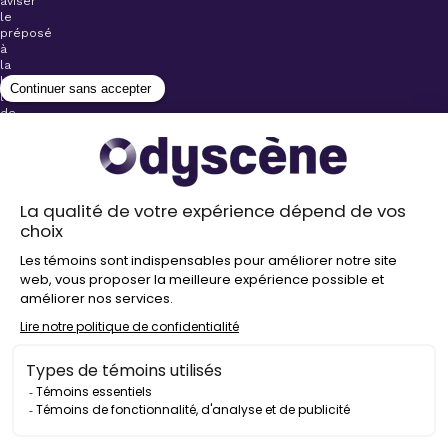
aviser
le
préposé
à
la
billetterie
lors
de
l’achat
de
votre
billet.
Stationnements
gratuits à
proximité de
nos salles
Politique de
confidentialité
Droit
d’auteur
©
2026
Odyscène