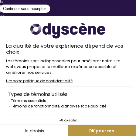
la
billetterie
lors
de
l’achat
de
votre
billet.
Stationnements
gratuits à
proximité de
nos salles
Politique de
confidentialité
Droit
d’auteur
©
2026
Odyscène
Tous
droits
réservés