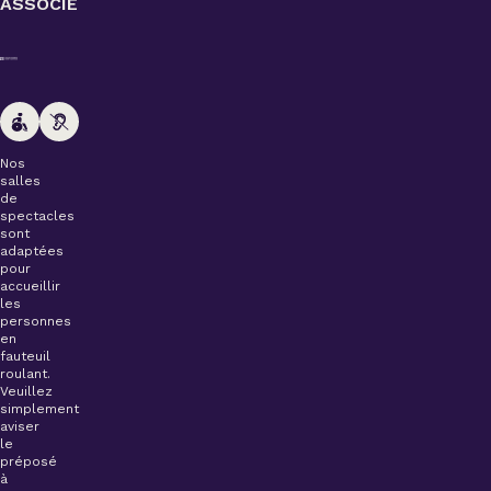
ASSOCIÉ
Nos
salles
de
spectacles
sont
adaptées
pour
accueillir
les
personnes
en
fauteuil
roulant.
Veuillez
simplement
aviser
le
préposé
à