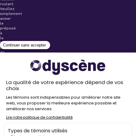
roulant.
Veuillez
simplement
aviser
le
préposé
à
la
billetterie
lors
de
l’achat
de
votre
billet.
Stationnements
gratuits à
proximité de
nos salles
Politique de
confidentialité
Droit
d’auteur