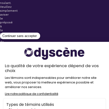
roulant.
Veuillez
simplement
aviser
le
préposé
à
la
billetterie
lors
de
l’achat
de
votre
billet.
Stationnements
gratuits à
proximité de
nos salles
Politique de
confidentialité
Droit
d’auteur