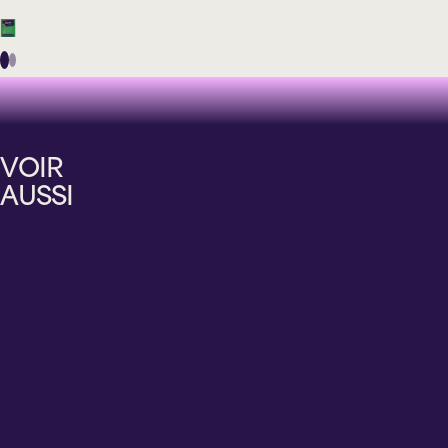
Country
MATT
LANG
VOIR
AIN'T
AUSSI
THAT
BAD
Dimanche
14
février
2027
19 h 00
Théâtre
Lionel-
Groulx