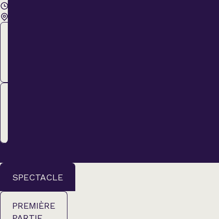
20 h 00
Cabaret BMO
Membre
37,00 $
ACHETER
Régulier
42,00 $
ACHETER
SPECTACLE
PREMIÈRE
PARTIE