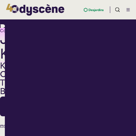
Country
JAY
KUTCHER
KING
OF
THE
BAR
28
Nov.
28
Samedi
novembre
2026