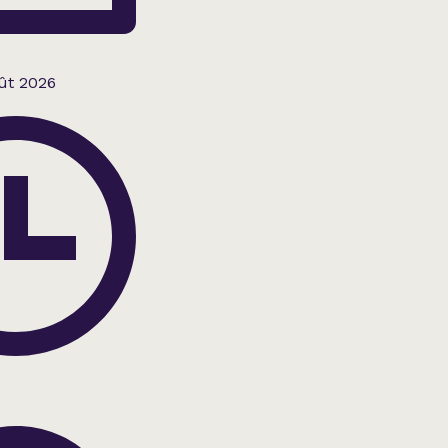
ût 2026