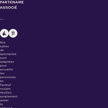
PARTENAIRE
ASSOCIÉ
Nos
salles
de
spectacles
sont
adaptées
pour
accueillir
les
personnes
en
fauteuil
roulant.
Veuillez
simplement
aviser
le
préposé