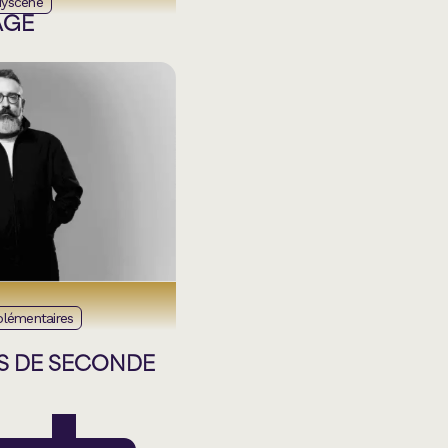
dyscène
AGE
plémentaires
S DE SECONDE