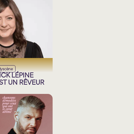
dyscène
CK LÉPINE
ST UN RÊVEUR