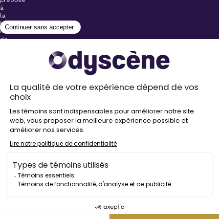
à
la
billetterie
lors
de
l’achat
de
votre
billet.
Stationnements
gratuits à
proximité de
nos salles
Politique de
confidentialité
Droit
d’auteur
©
2026
Odyscène
Tous
droits