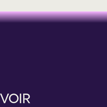
Théâtre
Théâtre
Théâtre
Théâtre
BOULEVARD
MON
ATANUKAN
LA
PÉRUSSE
JOUR
NOUVEAU
SUSPENSION
UNE
DE
SPECTACLE
CONSENTIE
PIÈCE
CHANCE
DE
DE
L’INCRÉDULITÉ
THÉÂTRE
ÉCRITE
VOIR
PAR