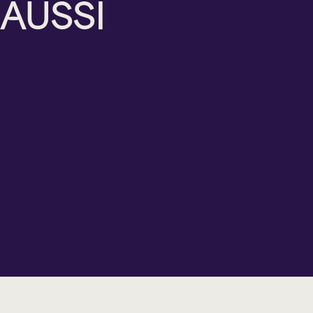
AUSSI
FRANÇOIS
PÉRUSSE
Samedi
Samedi
Mercredi
Dimanche
8
10
21
1
août
octobre
octobre
novembre
2026
2026
2026
2026
15 h 00
19 h 00
19 h 00
15 h 00
Théâtre
Théâtre
Théâtre
Théâtre
Lionel-
Lionel-
Lionel-
Lionel-
Groulx
Groulx
Groulx
Groulx