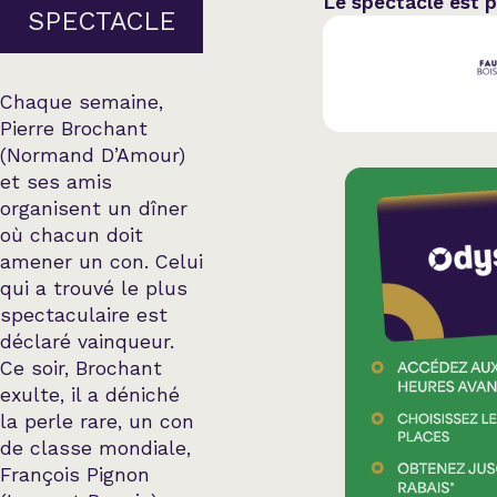
Le spectacle est 
Country
SPECTACLE
Famille
Chaque semaine,
Pierre Brochant
Spectacles en loc
(Normand D’Amour)
et ses amis
organisent un dîner
où chacun doit
amener un con. Celui
qui a trouvé le plus
spectaculaire est
déclaré vainqueur.
Ce soir, Brochant
exulte, il a déniché
la perle rare, un con
de classe mondiale,
François Pignon