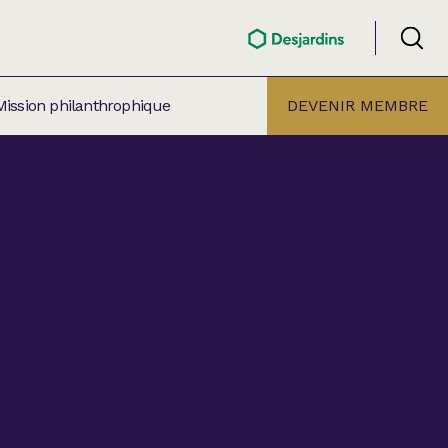
Mission philanthrophique
DEVENIR MEMBRE
ÉLECTION PAR
ALLE
âtre Lionel-Groulx
aret BMO Sainte-Thérèse