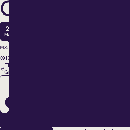
CONS
Variété
27
Hommage
Mars
27 mars
Théâtre
Samedi
2027
19 h 00
Théâtre Lionel-
Saison estivale
Groulx
Régulier
Apéro et perfo
78,00 $
ACHETER
Musique (Blues, fo
traditionnelle)