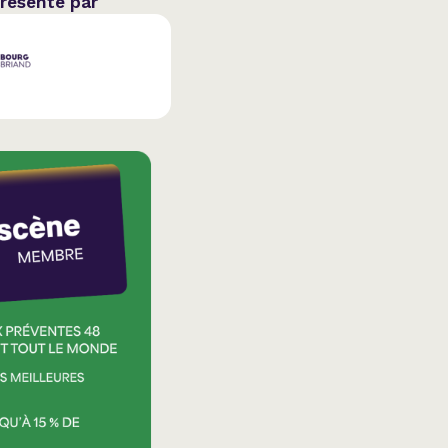
présenté par
ation