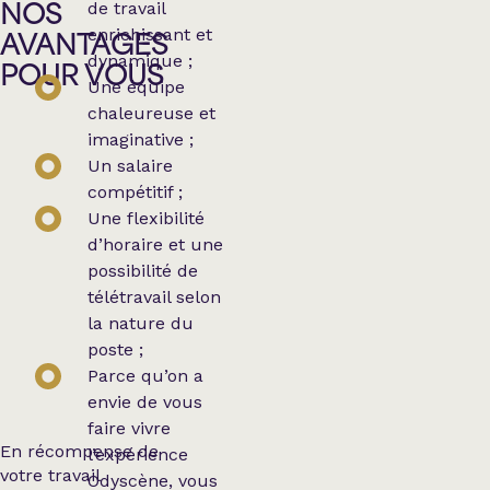
de travail
NOS
enrichissant et
AVANTAGES
dynamique ;
POUR VOUS
Une équipe
chaleureuse et
imaginative ;
Un salaire
compétitif ;
Une flexibilité
d’horaire et une
possibilité de
télétravail selon
la nature du
poste ;
Parce qu’on a
envie de vous
faire vivre
En récompense de
l’expérience
votre travail
Odyscène, vous