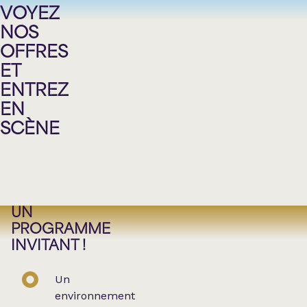
OFFRE
VOYEZ
D’EMPLOI
NOS
:
OFFRES
CONSEILLER·ÈRE
ET
EN
ENTREZ
COMMUNICATION
EN
MARKETING
SCÈNE
POSTULEZ
UN
PROGRAMME
INVITANT !
Un
environnement