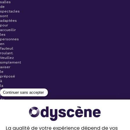
salles
de
spectacles
sont
adaptées
pour
accueillir
les
personnes
en
fauteuil
roulant.
Veuillez
simplement
aviser
le
préposé
à
la
billetterie
lors
de
l’achat
de
votre
billet.