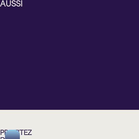
AUSSI
VOIX
AMOURS
DU
DIAPOS
DE
2
SECONDE
PIERROTS
MAIN
Vendredi
Samedi
Jeudi
11
12
24
décembre
décembre
septembre
2026
2026
2026
20 h 00
20 h 00
20 h 00
Cabaret
Cabaret
Théâtre
BMO
BMO
Lionel-
Sainte-
Sainte-
Groulx
Thérèse
Thérèse
PROFITEZ