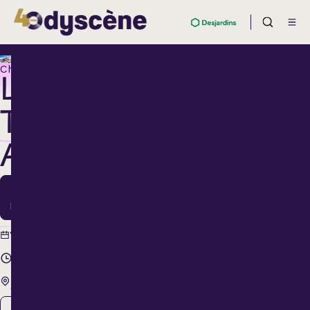
Chanson
LES
TROIS
ACCORDS
26
Mars
26 mars
Vendredi
2027
20 h 00
Théâtre Lionel-
Groulx