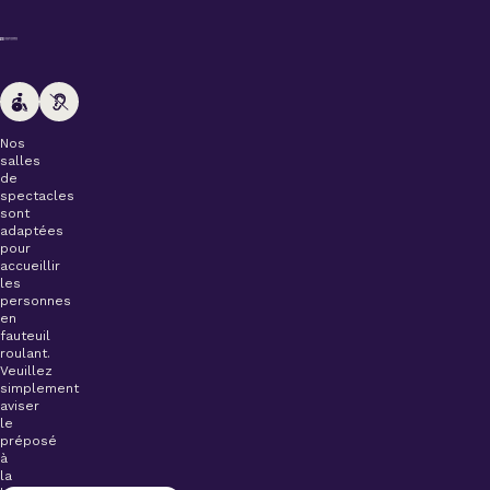
Nos
salles
de
spectacles
sont
adaptées
pour
accueillir
les
personnes
en
fauteuil
roulant.
Veuillez
simplement
aviser
le
préposé
à
la