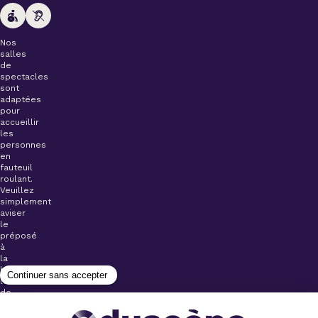
Nos
salles
de
spectacles
sont
adaptées
pour
accueillir
les
personnes
en
fauteuil
roulant.
Veuillez
simplement
aviser
le
préposé
à
la
billetterie
lors
de
l’achat
de