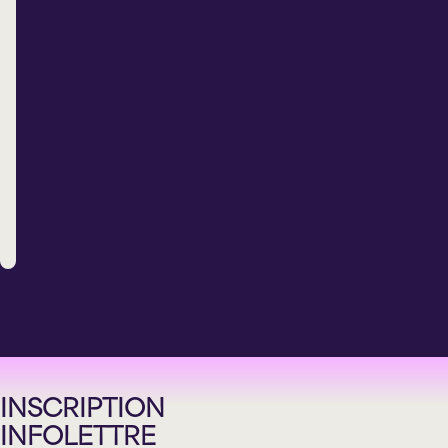
D’HARMONIUM
PREMIER
CIEL
Dimanche
14
novembre
2027
15 h 00
Théâtre
Lionel-
Groulx
INSCRIPTION
INFOLETTRE