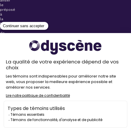
aviser
le
préposé
à
la
billetterie
lors
de
l’achat
de
votre
billet.
Stationnements
gratuits à
proximité de
nos salles
Politique de
confidentialité
Droit
d’auteur
©
2026
Odyscène