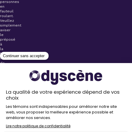
personnes
en
fauteuil
roulant.
Veuillez
simplement
aviser
le
préposé
à
la
billetterie
lors
de
l’achat
de
votre
billet.
Stationnements
gratuits à
proximité de
nos salles
Politique de
confidentialité
Droit