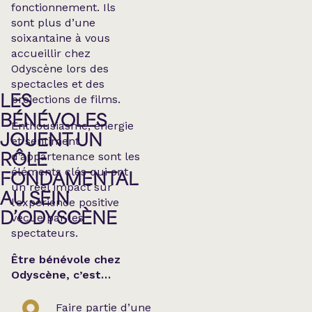
fonctionnement. Ils
sont plus d’une
soixantaine à vous
accueillir chez
Odyscène lors des
spectacles et des
projections de films.
LES
BÉNÉVOLES
Enthousiasme, énergie
JOUENT UN
et sentiment
d’appartenance sont les
RÔLE
éléments clés qui ont
FONDAMENTAL
un réel impact sur
AU SEIN
l’expérience positive
D’ODYSCÈNE
vécue par les
spectateurs.
Être bénévole chez
Odyscène, c’est…
Faire partie d’une