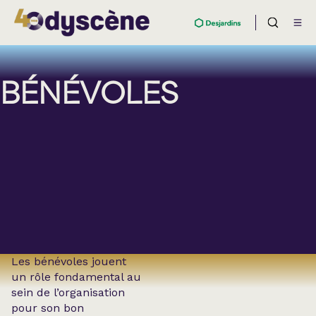
BÉNÉVOLES
Les bénévoles jouent
un rôle fondamental au
sein de l’organisation
pour son bon