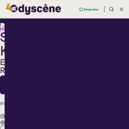
Humour
SINEM
KARA
EN
RODAGE
13
Nov.
13
Vendredi
novembre
2026
20 h 00
Cabaret BMO