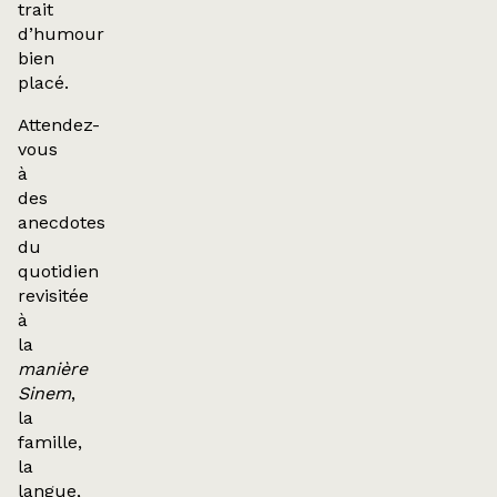
trait
d’humour
bien
placé.
Attendez-
vous
à
des
anecdotes
du
quotidien
revisitée
à
la
manière
Sinem
,
la
famille,
la
langue,