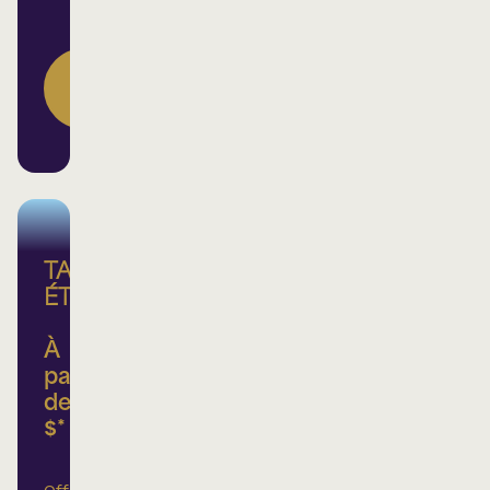
DÉCOUVREZ
NOS
FORFAITS
TARIF
ÉTUDIANT
À
partir
de 25
$*