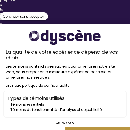
préposé
à
la
billetterie
lors
de
l’achat
de
votre
billet.
Stationnements
gratuits à
proximité de
nos salles
Politique de
confidentialité
Droit
d’auteur
©
2026
Odyscène
Tous
droits