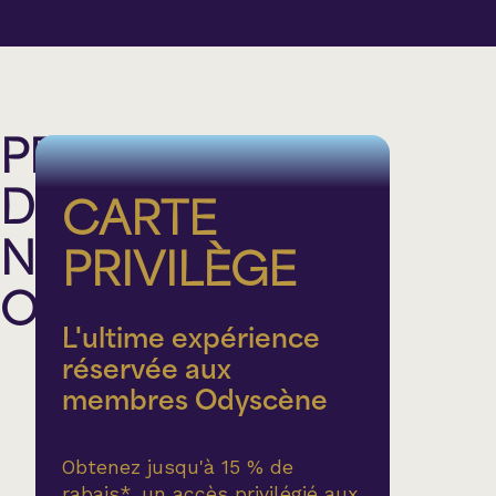
PROFITEZ
DE
CARTE
NOS
PRIVILÈGE
OFFRES
L'ultime expérience
réservée aux
membres Odyscène
Obtenez jusqu'à 15 % de
rabais*, un accès privilégié aux