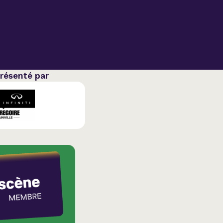
ation
présenté par