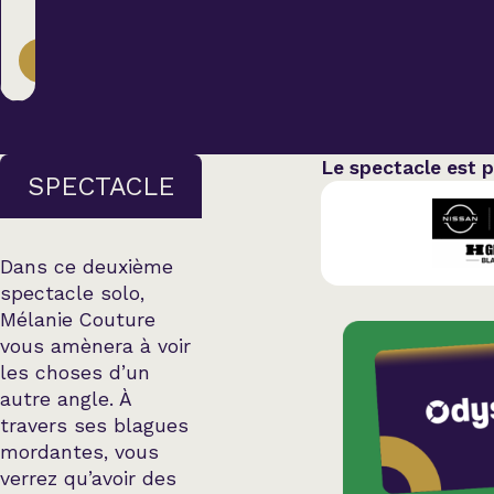
Country
39,00 $
ACHETER
Famille
Spectacles en loc
Le spectacle est 
SPECTACLE
Dans ce deuxième
spectacle solo,
Mélanie Couture
vous amènera à voir
les choses d’un
autre angle. À
travers ses blagues
mordantes, vous
verrez qu’avoir des