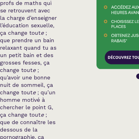
profs de maths qui
se retrouvent avec
la charge d’enseigner
l’éducation sexuelle,
ça change tout
e
;
que prendre un bain
relaxant quand tu as
un petit bain et des
grosses fesses, ça
change tout
e
;
qu’avoir une bonne
nuit de sommeil, ça
change tout
e
; qu’un
homme motivé à
chercher le point G,
ça change tout
e
;
que de connaître les
dessous de la
pornographie, ça