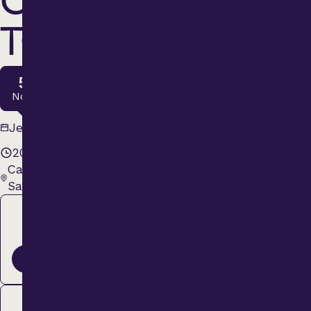
CHANGE
Variété
TOUTE
Hommage
5
Nov.
Théâtre
5 novembre
Jeudi
2026
20 h 00
Saison estivale
Cabaret BMO
Sainte-Thérèse
Apéro et perfo
Régulier
44,00 $
Musique (Blues, fo
ACHETER
traditionnelle)
Membre