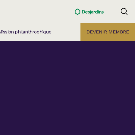
Mission philanthrophique
DEVENIR MEMBRE
ÉLECTION PAR
ALLE
âtre Lionel-Groulx
aret BMO Sainte-Thérèse