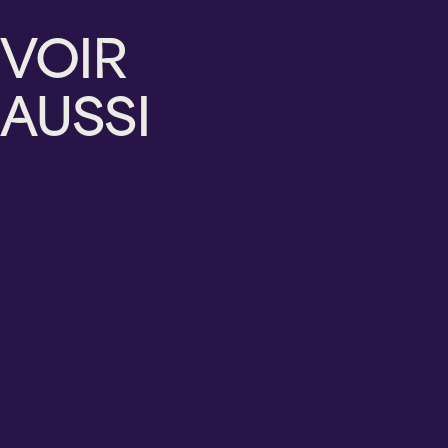
ÉCRITE
VOIR
PAR
AUSSI
FRANÇOIS
PÉRUSSE
Mercredi
Vendredi
Jeudi
Samedi
12
14
20
8
août
août
août
août
2026
2026
2026
2026
20 h 00
20 h 00
20 h 00
15 h 00
Cabaret
Cabaret
Cabaret
Théâtre
BMO
BMO
BMO
Lionel-
Sainte-
Sainte-
Sainte-
Groulx
Thérèse
Thérèse
Thérèse