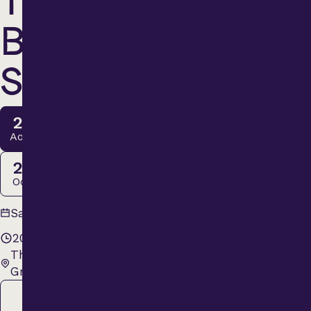
TRÈS
Variété
BON
Hommage
SHOW
Théâtre
29
Août
Saison estivale
20
Oct.
Apéro et perfo
29 août
Samedi
2026
20 h 00
Musique (Blues, fo
Théâtre Lionel-
traditionnelle)
Groulx
Régulier