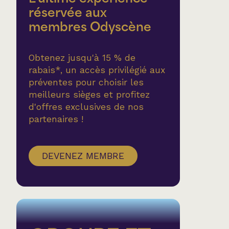
réservée aux
membres Odyscène
Obtenez jusqu'à 15 % de
rabais*, un accès privilégié aux
préventes pour choisir les
meilleurs sièges et profitez
d'offres exclusives de nos
partenaires !
DEVENEZ MEMBRE