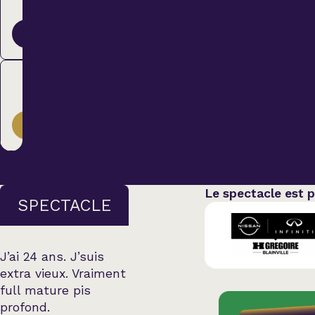
Country
47,00 $
ACHETER
Famille
Membre
Spectacles en loc
41,00 $
ACHETER
Le spectacle est 
SPECTACLE
J’ai 24 ans. J’suis
extra vieux. Vraiment
full mature pis
profond.