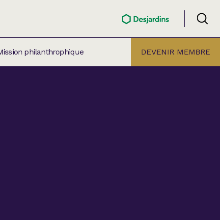
Mission philanthrophique
DEVENIR MEMBRE
ÉLECTION PAR
ALLE
âtre Lionel-Groulx
aret BMO Sainte-Thérèse