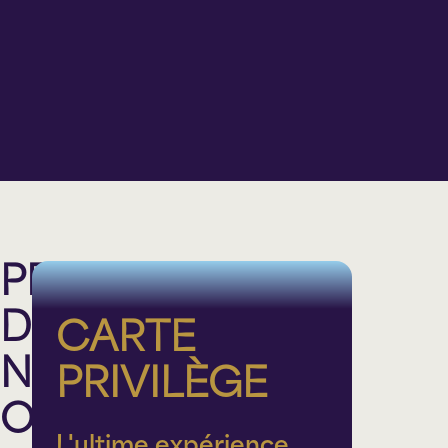
20 h 00
20 h 00
20 h 00
20 h 00
Cabaret
BMO
Théâtre
Théâtre
Théâtre
Sainte-
Lionel-
Lionel-
Lionel-
Thérèse
Groulx
Groulx
Groulx
PROFITEZ
DE
CARTE
NOS
PRIVILÈGE
OFFRES
L'ultime expérience