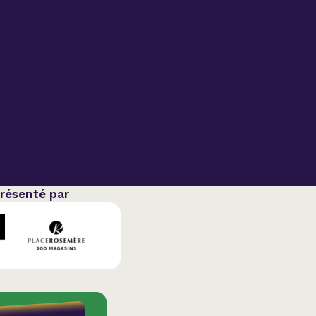
ation
présenté par