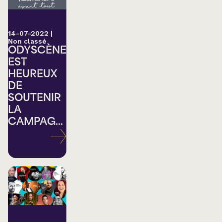
14-07-2022
|
Non classé
ODYSCÈNE
EST
HEUREUX
DE
SOUTENIR
LA
CAMPAG...