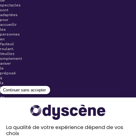
de
spectacles
sont
adaptées
pour
accueillir
les
personnes
en
fauteuil
roulant.
Veuillez
simplement
aviser
le
préposé
à
la
billetterie
lors
de
l’achat
de
votre
billet.
Stationnements