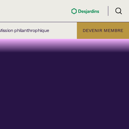
Mission philanthrophique
DEVENIR MEMBRE
ÉLECTION PAR
ALLE
âtre Lionel-Groulx
aret BMO Sainte-Thérèse