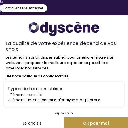
la
billetterie
lors
de
l’achat
de
votre
billet.
Stationnements
gratuits à
proximité de
nos salles
Politique de
confidentialité
Droit
d’auteur
©
2026
Odyscène
Tous
droits
réservés