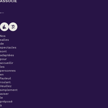
ASSOCIÉ
Nos
salles
de
spectacles
sont
adaptées
pour
accueillir
les
personnes
en
fauteuil
roulant.
Veuillez
simplement
aviser
le
préposé
à