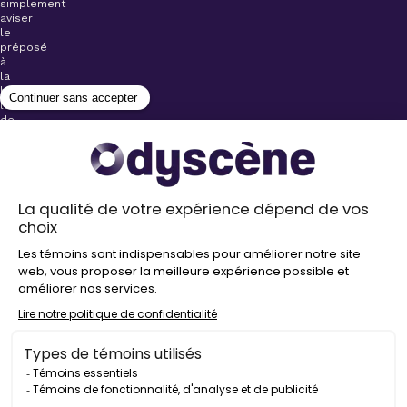
simplement
aviser
le
préposé
à
la
billetterie
lors
de
l’achat
de
votre
billet.
Stationnements
gratuits à
proximité de
nos salles
Politique de
confidentialité
Droit
d’auteur
©
2026