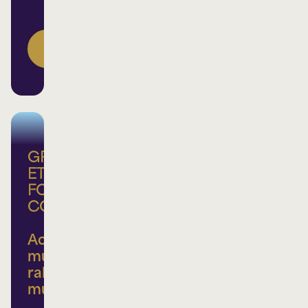
DEVENEZ
MEMBRE
GROUPE
ET
FORFAIT
CORPORATIF
Achats
multiples,
rabais
multiples