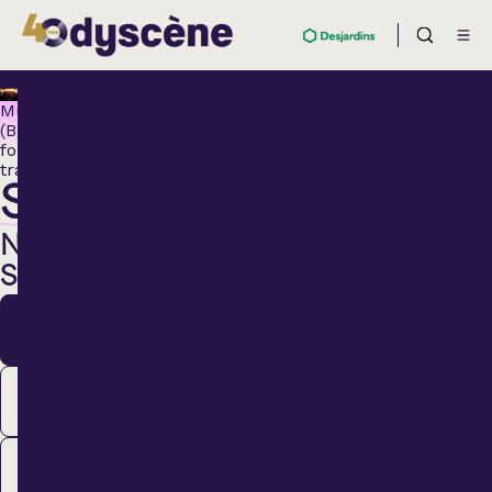
Musique
(Blues,
folk,
traditionnelle)
SALEBARBES
NOUVEAU
SPECTACLE
12
Nov.
13
Nov.
14
Nov.