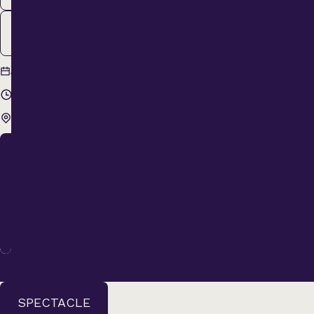
15
Nov.
12 novembre
Jeudi
2026
20 h 00
Théâtre Lionel-
Groulx
COMPLET
Nous sommes
désolés, il ne
reste plus de
billets disponibles
pour cette date.
SPECTACLE