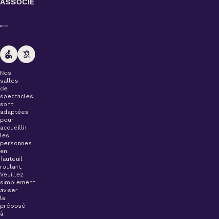
ASSOCIÉ
Nos
salles
de
spectacles
sont
adaptées
pour
accueillir
les
personnes
en
fauteuil
roulant.
Veuillez
simplement
aviser
le
préposé
à