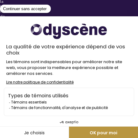
la
billetterie
lors
de
l’achat
de
votre
billet.
Stationnements
gratuits à
proximité de
nos salles
Politique de
confidentialité
Droit
d’auteur
©
2026
Odyscène
Tous
droits
réservés