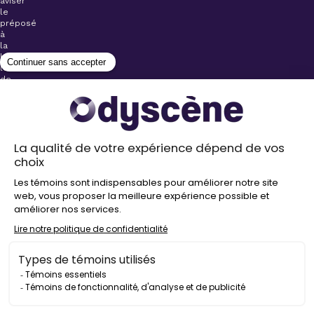
aviser
le
préposé
à
la
billetterie
lors
de
l’achat
de
votre
billet.
Stationnements
gratuits à
proximité de
nos salles
Politique de
confidentialité
Droit
d’auteur
©
2026
Odyscène