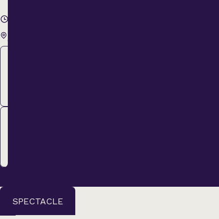
2026
19 h 00
Théâtre Lionel-
Groulx
Régulier
61,00 $
ACHETER
Membre
53,00 $
ACHETER
SPECTACLE