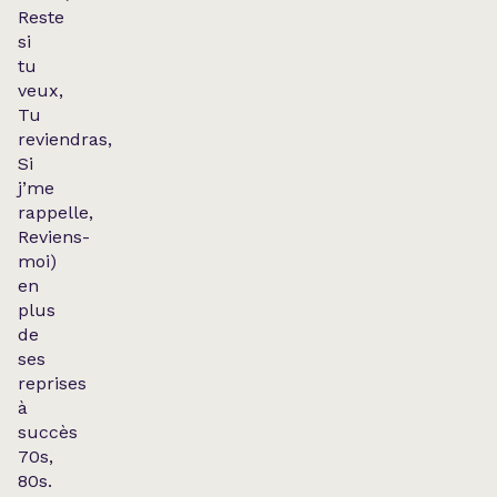
Reste
si
tu
veux,
Tu
reviendras,
Si
j’me
rappelle,
Reviens-
moi
)
en
plus
de
ses
reprises
à
succès
70s,
80s
.