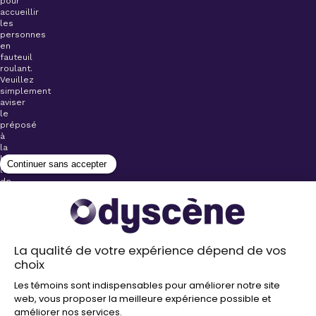
pour
accueillir
les
personnes
en
fauteuil
roulant.
Veuillez
simplement
aviser
le
préposé
à
la
billetterie
lors
de
l’achat
de
votre
billet.
Stationnements
gratuits à
proximité de
nos salles
Politique de