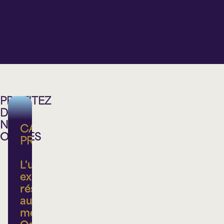
Théâtre
Théâtre
Théâtre
Théâtre
Lionel-
Lionel-
Lionel-
Lionel-
Groulx
Groulx
Groulx
Groulx
PROFITEZ
DE
NOS
CARTE
OFFRES
PRIVILÈGE
L'ultime
expérience
réservée
aux
membres