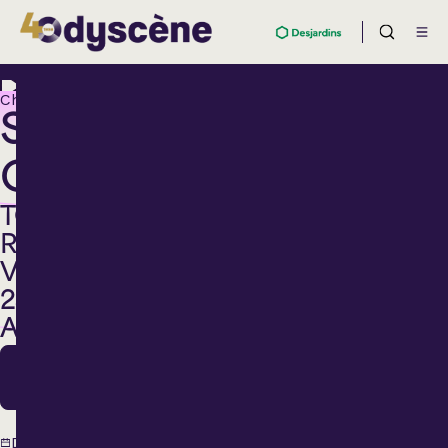
Chanson
SYLVAIN
COSSETTE
TOURNÉE
RENDEZ-
VOUS
25E
ANNIVERSAIRE
25
Oct.
25
Dimanche
octobre