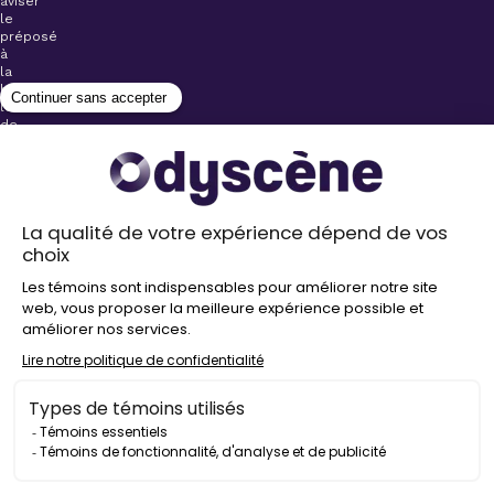
aviser
le
préposé
à
la
billetterie
lors
de
l’achat
de
votre
billet.
Stationnements
gratuits à
proximité de
nos salles
Politique de
confidentialité
Droit
d’auteur
©
2026
Odyscène