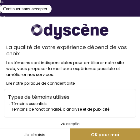
la
billetterie
lors
de
l’achat
de
votre
billet.
Stationnements
gratuits à
proximité de
nos salles
Politique de
confidentialité
Droit
d’auteur
©
2026
Odyscène
Tous
droits
réservés