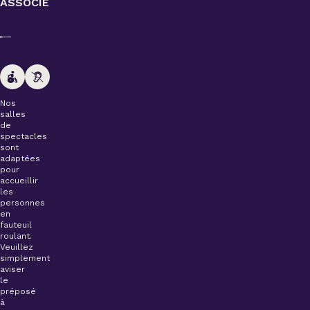
ASSOCIÉ
Nos
salles
de
spectacles
sont
adaptées
pour
accueillir
les
personnes
en
fauteuil
roulant.
Veuillez
simplement
aviser
le
préposé
à