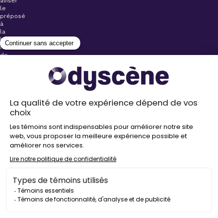
aviser
le
préposé
à
la
billetterie
lors
de
l’achat
de
votre
billet.
Stationnements
gratuits à
proximité de
nos salles
Politique de
confidentialité
Droit
d’auteur
©
2026
Odyscène