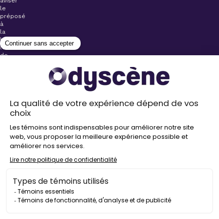
aviser
le
préposé
à
la
billetterie
lors
de
l’achat
de
votre
billet.
Stationnements
gratuits à
proximité de
nos salles
Politique de
confidentialité
Droit
d’auteur
©
2026
Odyscène