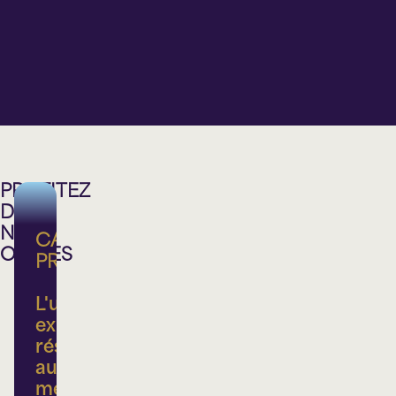
20 h 00
20 h 00
20 h 00
15 h 00
Théâtre
Théâtre
Théâtre
Théâtre
Lionel-
Lionel-
Lionel-
Lionel-
Groulx
Groulx
Groulx
Groulx
PROFITEZ
DE
NOS
CARTE
OFFRES
PRIVILÈGE
L'ultime
expérience
réservée
aux
membres