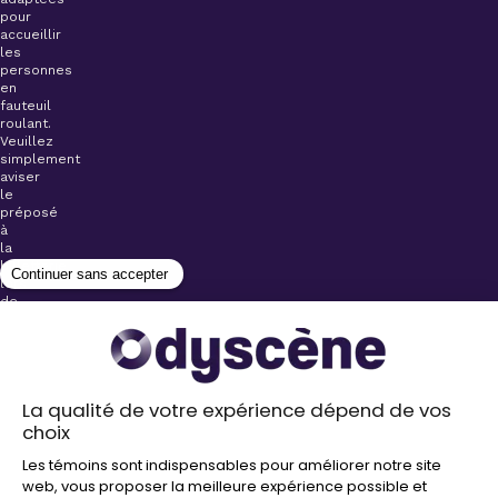
pour
accueillir
les
personnes
en
fauteuil
roulant.
Veuillez
simplement
aviser
le
préposé
à
la
billetterie
lors
de
l’achat
de
votre
billet.
Stationnements
gratuits à
proximité de
nos salles