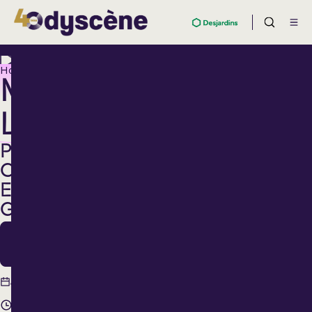
Hommage
MARTIN
LEVAC
PHIL
COLLINS
ET
GENESIS...LIVE
15
Oct.
15 octobre
Jeudi
2026
20 h 00