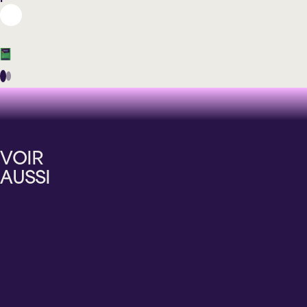
Hommage
Hommage
Hommage
Hommage
MARIE-
SYLVIE
HOMMAGE
L’HÉRITAGE
ÉLAINE
DESGROSEILLIERS
À
MUSICAL
VOIR
THIBERT
–
KISS
D’HARMONIUM
AUSSI
CHANTE
TINA
TRIBUTE
PREMIER
DALIDA
LIVE
LOVE
CIEL
TINA
GUNS
LIVE
Samedi
Mercredi
Samedi
Dimanche
12
25
2
14
septembre
novembre
octobre
novembre
2026
2026
2027
2027