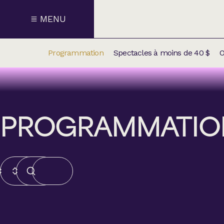
MENU
Programmation
Spectacles à moins de 40 $
O
CALENDRI
NOUVEAU
NOS
PROGRAMMATIO
SUPPLÉM
SPECTACL
CATÉGOR
Humour
Chanson