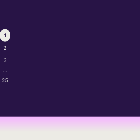
Groulx
Thérèse
Groulx
1
2
3
...
25