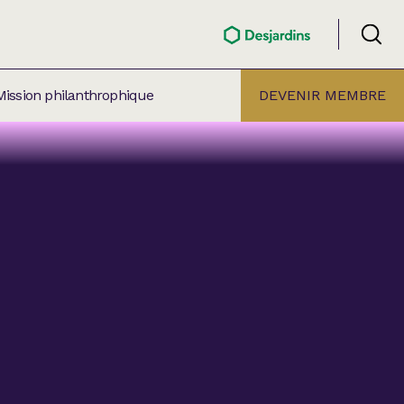
Mission philanthrophique
DEVENIR MEMBRE
ÉLECTION PAR
ALLE
âtre Lionel-Groulx
aret BMO Sainte-Thérèse