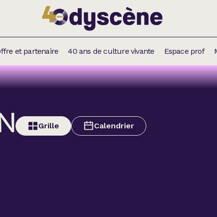
ffre et partenaire
40 ans de culture vivante
Espace prof
ER
TÉS ET
S
N
ENTAIRES
ES PAR
S
Grille
Calendrier
Thé
IE
Cab