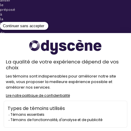
aviser
le
préposé
à
la
billetterie
lors
de
l’achat
de
votre
billet.
Stationnements
gratuits à
proximité de
nos salles
Politique de
confidentialité
Droit
d’auteur
©
2026
Odyscène