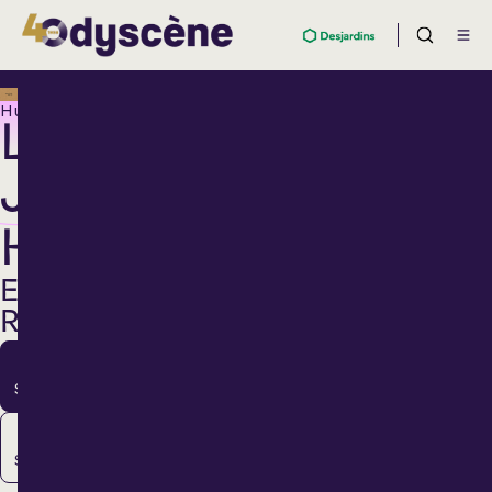
Humour
LOUIS-
JOSÉ
HOUDE
EN
RODAGE
3
Sept.
16
Sept.