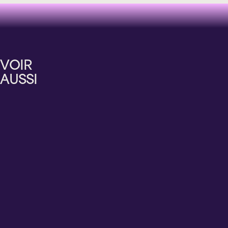
Théâtre
Nouveautés et
Humour
Humour
supplémentaires
BOULEVARD
CHANTAL
MARTHE
RICHARDSON
PÉRUSSE
LAMARRE
LAVERDIÈRE
ZÉPHIR
UNE
STEPPETTES
EN
VOIR
PUNCH
PIÈCE
ET
RODAGE
CRÉOLE
AUSSI
DE
CORNEMUSE
THÉÂTRE
ÉCRITE
PAR
FRANÇOIS
PÉRUSSE
Mercredi
Vendredi
Jeudi
Samedi
12
14
20
8
août
août
août
août
2026
2026
2026
2026
20 h 00
20 h 00
20 h 00
15 h 00
Cabaret
Cabaret
Cabaret
Théâtre
BMO
BMO
BMO