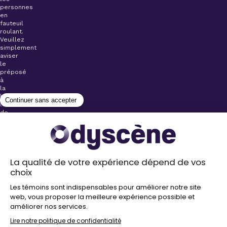
personnes
en
fauteuil
roulant.
Veuillez
simplement
aviser
le
préposé
à
la
billetterie
lors
de
l’achat
de
votre
billet.
Stationnements
gratuits à
proximité de
nos salles
Politique de
confidentialité