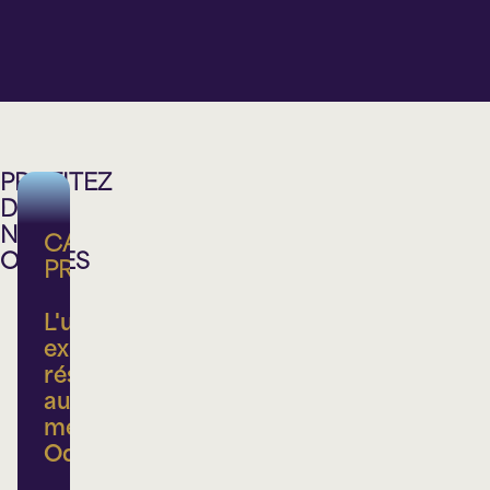
Lionel-
Sainte-
Sainte-
Sainte-
Groulx
Thérèse
Thérèse
Thérèse
PROFITEZ
DE
NOS
CARTE
OFFRES
PRIVILÈGE
L'ultime
expérience
réservée
aux
membres
Odyscène