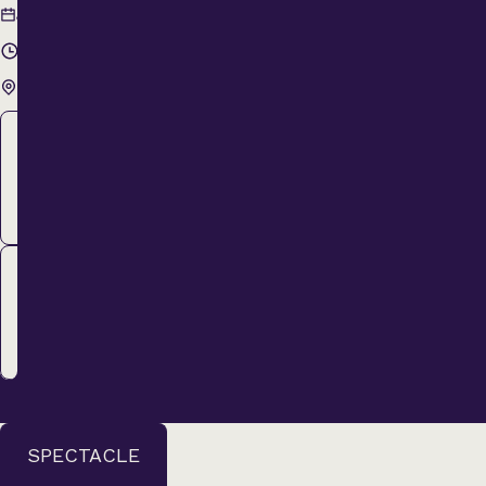
3 septembre
Jeudi
2026
20 h 00
Théâtre Lionel-
Groulx
Membre
44,00 $
ACHETER
Régulier
44,00 $
ACHETER
SPECTACLE