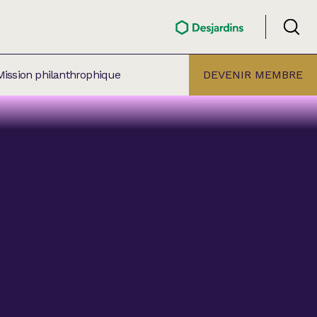
Mission philanthrophique
DEVENIR MEMBRE
ÉLECTION PAR
ALLE
âtre Lionel-Groulx
aret BMO Sainte-Thérèse