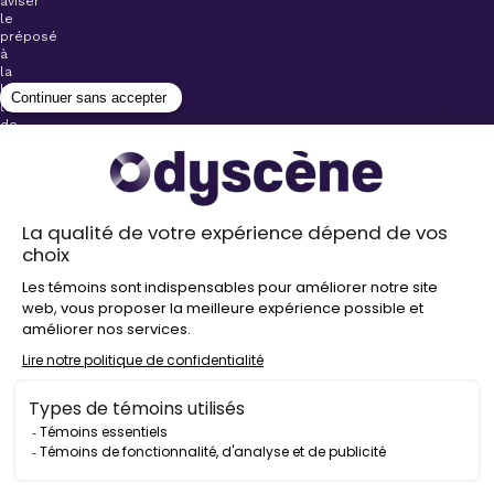
aviser
le
préposé
à
la
billetterie
lors
de
l’achat
de
votre
billet.
Stationnements
gratuits à
proximité de
nos salles
Politique de
confidentialité
Droit
d’auteur
©
2026
Odyscène