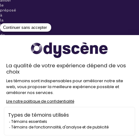
aviser
le
préposé
à
la
billetterie
lors
de
l’achat
de
votre
billet.
Stationnements
gratuits à
proximité de
nos salles
Politique de
confidentialité
Droit
d’auteur
©
2026
Odyscène