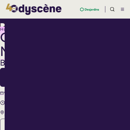
Humour
GUY
NANTEL
BIENVEILLANT
19
Févr.
19 février
Vendredi
2027
20 h 00
Théâtre Lionel-
Groulx
Membre