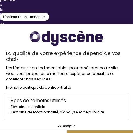
préposé
à
la
billetterie
lors
de
l’achat
de
votre
billet.
Stationnements
gratuits à
proximité de
nos salles
Politique de
confidentialité
Droit
d’auteur
©
2026
Odyscène
Tous
droits