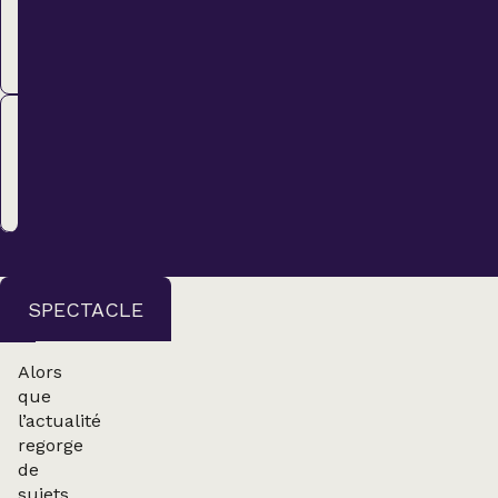
48,00 $
ACHETER
Régulier
55,00 $
ACHETER
SPECTACLE
Alors
que
l’actualité
regorge
de
sujets