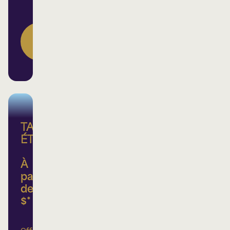
DÉCOUVREZ
NOS
FORFAITS
TARIF
ÉTUDIANT
À
partir
de 25
$*