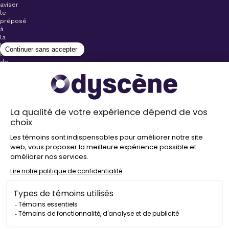
aviser
le
préposé
à
la
billetterie
lors
de
l’achat
de
votre
billet.
Stationnements
gratuits à
proximité de
nos salles
Politique de
confidentialité
Droit
d’auteur
©
2026
Odyscène