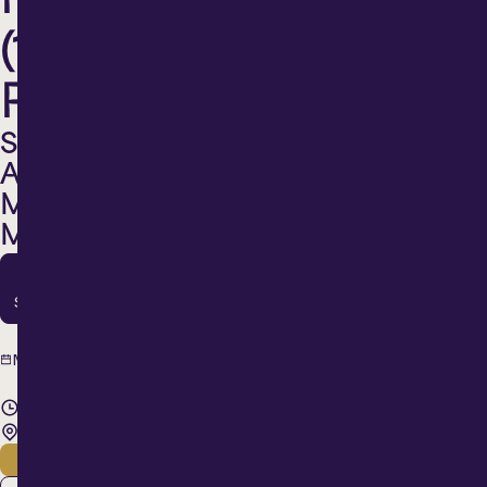
PRÉLUDES
(1ÈRE
PARTIE)
SÉRIE
APRÈS-
MIDI
MUSICAL
16
Sept.
16
Mercredi
septembre
2026
14 h 00
Maison Lachaîne
PRÉVENTE