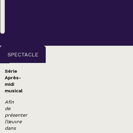
Régulier
22,00 $
ACHETER
SPECTACLE
Série
Après-
midi
musical
Afin
de
présenter
l’œuvre
dans