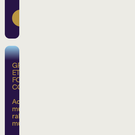
DEVENEZ
MEMBRE
GROUPE
ET
FORFAIT
CORPORATIF
Achats
multiples,
rabais
multiples