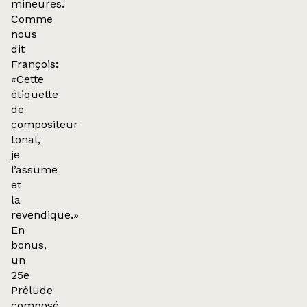
mineures.
Comme
nous
dit
François:
«Cette
étiquette
de
compositeur
tonal,
je
l’assume
et
la
revendique.»
En
bonus,
un
25e
Prélude
composé