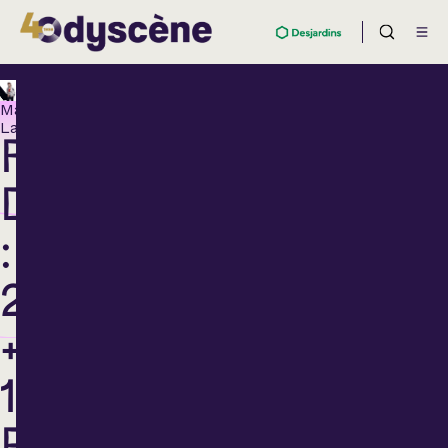
Maison
Lachaîne
FRANÇOIS
DOMPIERRE
:
24
+
1