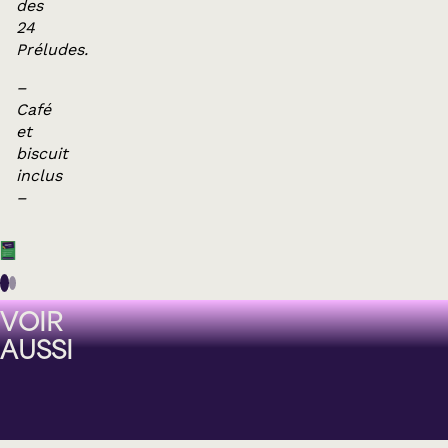
des
24
Préludes.
–
Café
et
biscuit
inclus
–
VOIR
AUSSI