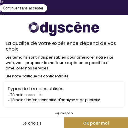
la
billetterie
lors
de
l’achat
de
votre
billet.
Stationnements
gratuits à
proximité de
nos salles
Politique de
confidentialité
Droit
d’auteur
©
2026
Odyscène
Tous
droits
réservés