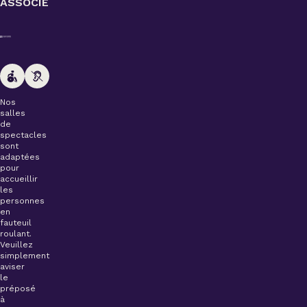
ASSOCIÉ
Nos
salles
de
spectacles
sont
adaptées
pour
accueillir
les
personnes
en
fauteuil
roulant.
Veuillez
simplement
aviser
le
préposé
à