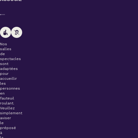
Nos
salles
de
spectacles
sont
adaptées
pour
accueillir
les
personnes
en
fauteuil
roulant.
Veuillez
simplement
aviser
le
préposé
à
la