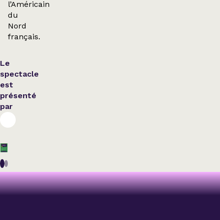
l’Américain
du
Nord
français.
Le
spectacle
est
présenté
par
Nouveautés et
Théâtre
Humour
Humour
supplémentaires
BOULEVARD
CHANTAL
MARTHE
RICHARDSON
PÉRUSSE
LAMARRE
LAVERDIÈRE
ZÉPHIR