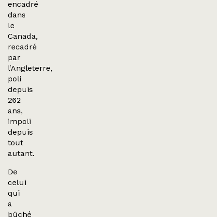
encadré
dans
le
Canada,
recadré
par
l’Angleterre,
poli
depuis
262
ans,
impoli
depuis
tout
autant.
De
celui
qui
a
bûché