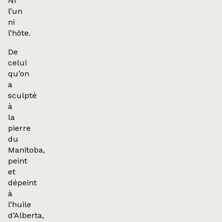
Ni
l’un
ni
l’hôte.
De
celui
qu’on
a
sculpté
à
la
pierre
du
Manitoba,
peint
et
dépeint
à
l’huile
d’Alberta,