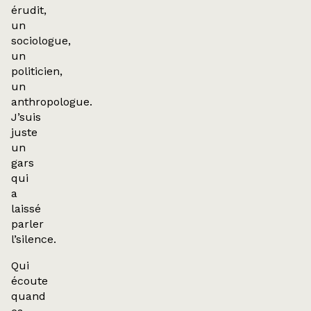
érudit,
un
sociologue,
un
politicien,
un
anthropologue.
J’suis
juste
un
gars
qui
a
laissé
parler
l’silence.
Qui
écoute
quand