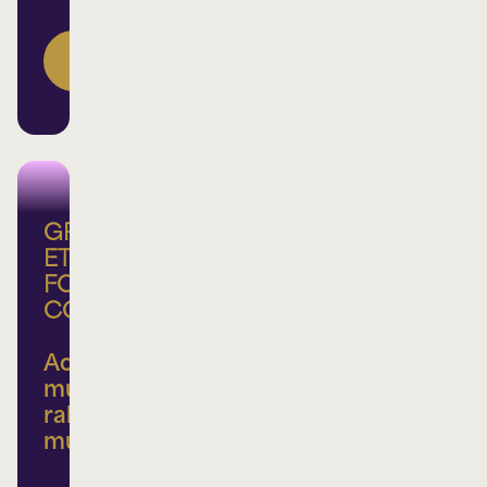
DEVENEZ
MEMBRE
GROUPE
ET
FORFAIT
CORPORATIF
Achats
multiples,
rabais
multiples