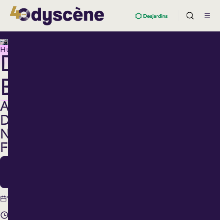
Humour
DOM
BABIN
AMÉRICAIN
DU
NORD
FRANÇAIS
30
Avr.
30 avril
Vendredi
2027
20 h 00