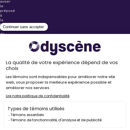
aviser
le
préposé
à
la
billetterie
lors
de
l’achat
de
votre
billet.
Stationnements
gratuits à
proximité de
nos salles
Politique de
confidentialité
Droit
d’auteur
©
2026
Odyscène