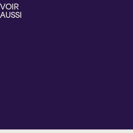
UNE
STEPPETTES
EN
VOIR
PUNCH
PIÈCE
ET
RODAGE
CRÉOLE
AUSSI
DE
CORNEMUSE
THÉÂTRE
ÉCRITE
PAR
FRANÇOIS
PÉRUSSE
Mercredi
Vendredi
Jeudi
12
Vendredi
14
20
août
14
août
août
2026
août
2026
2026
2026
20 h 00
20 h 00
20 h 00
20 h 00
Cabaret
Cabaret
Cabaret
BMO
Théâtre
BMO
BMO
Sainte-
Lionel-
Sainte-
Sainte-
Thérèse
Groulx
Thérèse
Thérèse