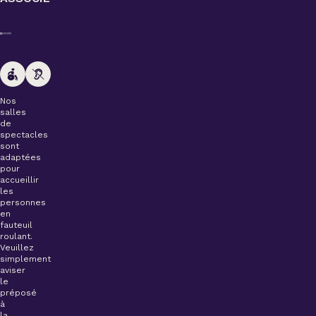
Nos
salles
de
spectacles
sont
adaptées
pour
accueillir
les
personnes
en
fauteuil
roulant.
Veuillez
simplement
aviser
le
préposé
à
la