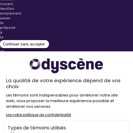
roulant.
Veuillez
simplement
aviser
le
préposé
à
la
billetterie
lors
de
l’achat
de
votre
billet.
Stationnements
gratuits à
proximité de
nos salles
Politique de
confidentialité
Droit
d’auteur