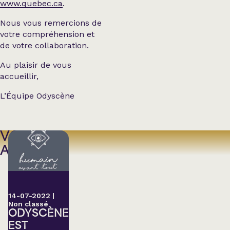
www.quebec.ca
.
Nous vous remercions de
votre compréhension et
de votre collaboration.
Au plaisir de vous
accueillir,
L’Équipe Odyscène
VOIR
AUSSI
14-07-2022
|
Non classé
ODYSCÈNE
EST