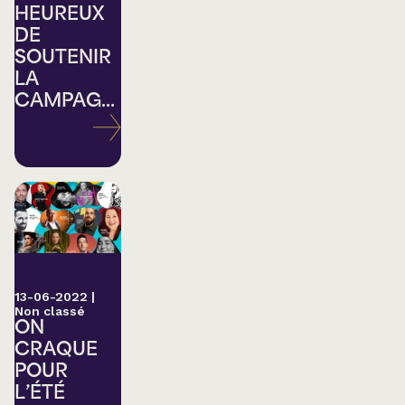
HEUREUX
DE
SOUTENIR
LA
CAMPAG...
13-06-2022
|
Non classé
ON
CRAQUE
POUR
L’ÉTÉ