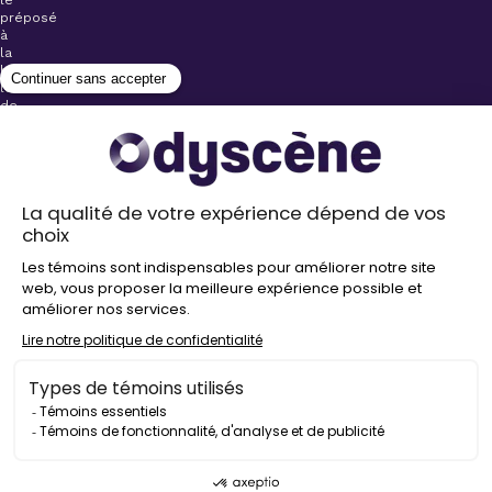
le
préposé
à
la
billetterie
lors
de
l’achat
de
votre
billet.
Stationnements
gratuits à
proximité de
nos salles
Politique de
confidentialité
Droit
d’auteur
©
2026
Odyscène
Tous