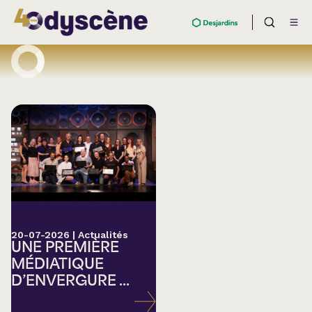
20-07-2026
|
Actualités
UNE PREMIÈRE
MÉDIATIQUE
D’ENVERGURE ...