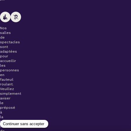
Nos
salles
de
spectacles
sont
adaptées
pour
accueillir
les
personnes
en
fauteuil
roulant.
Veuillez
simplement
aviser
le
préposé
à
la
billetterie
lors
de