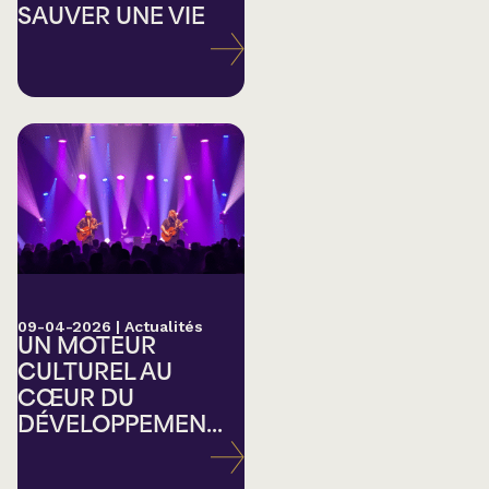
SAUVER UNE VIE
09-04-2026
|
Actualités
UN MOTEUR
CULTUREL AU
CŒUR DU
DÉVELOPPEMEN...