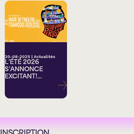
20-08-2025
|
Actualités
L’ÉTÉ 2026
S’ANNONCE
EXCITANT!...
INSCRIPTION