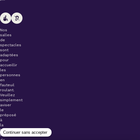
Nos
salles
de
spectacles
sont
adaptées
pour
accueillir
les
personnes
en
fauteuil
roulant.
Veuillez
simplement
aviser
le
préposé
à
la
billetterie
lors
de