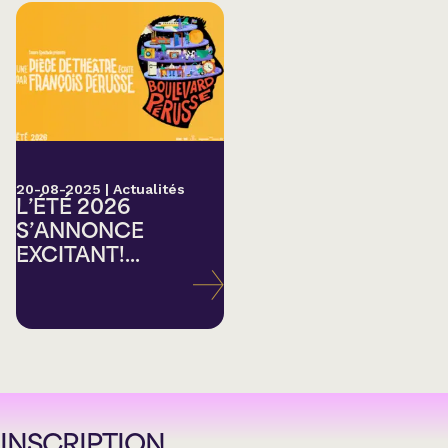
20-08-2025
|
Actualités
L’ÉTÉ 2026
S’ANNONCE
EXCITANT!...
INSCRIPTION