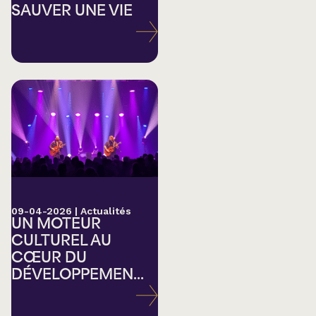
SAUVER UNE VIE
09-04-2026
|
Actualités
UN MOTEUR
CULTUREL AU
CŒUR DU
DÉVELOPPEMEN...