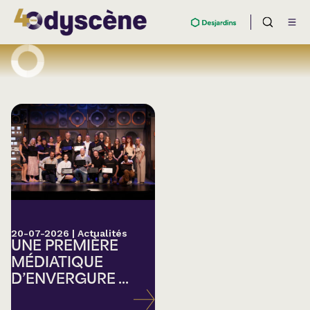
20-07-2026
|
Actualités
UNE PREMIÈRE
MÉDIATIQUE
D’ENVERGURE ...