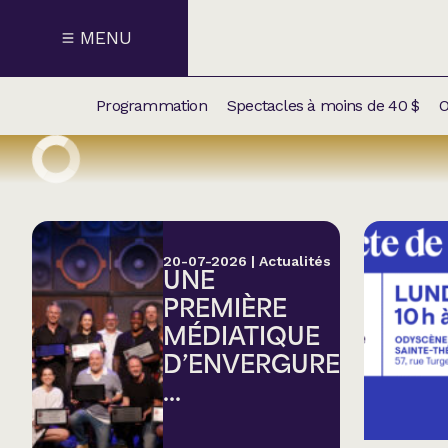
MENU
Programmation
Spectacles à moins de 40 $
O
CALENDRI
NOUVEAU
NOS
SUPPLÉM
SPECTACL
20-07-2026
|
Actualités
UNE
CATÉGOR
PREMIÈRE
MÉDIATIQUE
Humour
D’ENVERGURE
...
Chanson