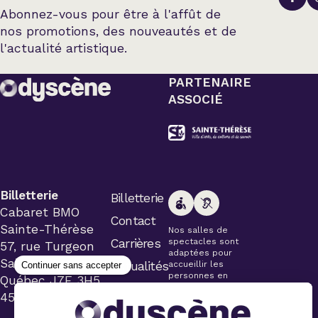
Abonnez-vous pour être à l'affût de
nos promotions, des nouveautés et de
l'actualité artistique.
PARTENAIRE
ASSOCIÉ
Billetterie
Billetterie
Cabaret BMO
Contact
Sainte-Thérèse
Nos salles de
Carrières
spectacles sont
57, rue Turgeon
adaptées pour
Sainte-Thérèse
Actualités
accueillir les
personnes en
Québec J7E 3H5
fauteuil roulant.
450 434-4006
Veuillez
simplement aviser