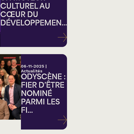
CULTUREL AU
CŒUR DU
DÉVELOPPEMEN...
ation
06-11-2025
|
Actualités
ODYSCÈNE :
FIER D’ÊTRE
NOMINÉ
PARMI LES
FI...