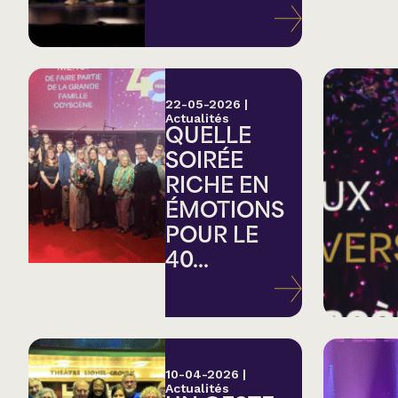
Variété
Hommage
22-05-2026
|
Actualités
QUELLE
Théâtre
SOIRÉE
RICHE EN
Saison estivale
ÉMOTIONS
POUR LE
Apéro et perfo
40...
Musique (Blues, fo
traditionnelle)
10-04-2026
|
Actualités