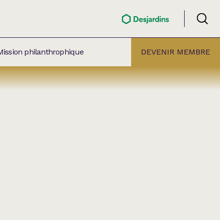
Mission philanthrophique
DEVENIR MEMBRE
ÉLECTION PAR
ALLE
âtre Lionel-Groulx
aret BMO Sainte-Thérèse