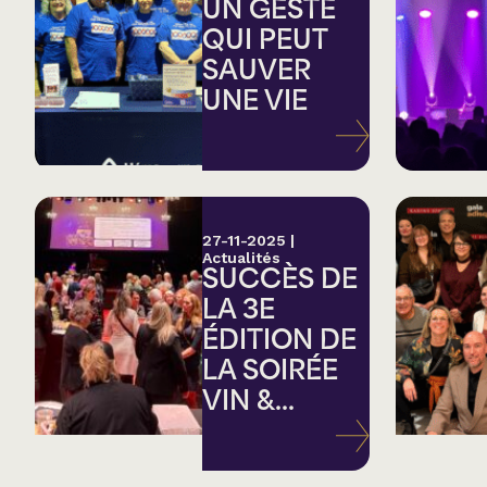
Country
UN GESTE
QUI PEUT
SAUVER
Famille
UNE VIE
Spectacles en loc
27-11-2025
|
Actualités
SUCCÈS DE
LA 3E
ÉDITION DE
LA SOIRÉE
VIN &...