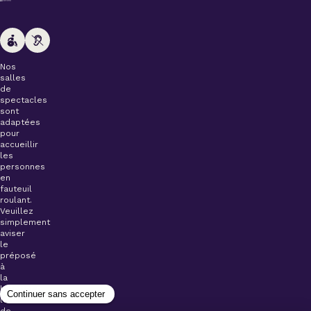
Nos
salles
de
spectacles
sont
adaptées
pour
accueillir
les
personnes
en
fauteuil
roulant.
Veuillez
simplement
aviser
le
préposé
à
la
billetterie
lors
de