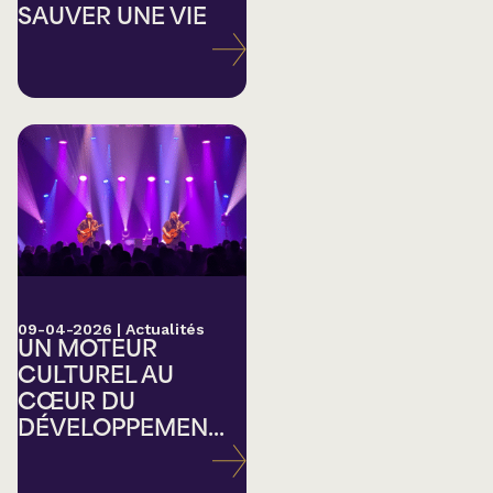
SAUVER UNE VIE
09-04-2026
|
Actualités
UN MOTEUR
CULTUREL AU
CŒUR DU
DÉVELOPPEMEN...