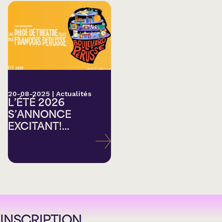
20-08-2025
|
Actualités
L’ÉTÉ 2026
S’ANNONCE
EXCITANT!...
INSCRIPTION