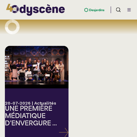
20-07-2026
|
Actualités
UNE PREMIÈRE
MÉDIATIQUE
D’ENVERGURE ...