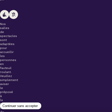
Nos
salles
de
spectacles
sont
adaptées
pour
accueillir
les
personnes
en
fauteuil
roulant.
Veuillez
simplement
aviser
le
préposé
à
la
billetterie
lors
de