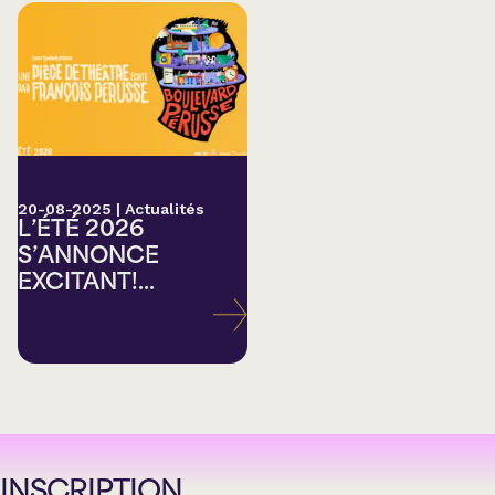
20-08-2025
|
Actualités
L’ÉTÉ 2026
S’ANNONCE
EXCITANT!...
INSCRIPTION