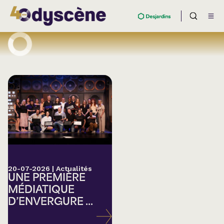
20-07-2026
|
Actualités
UNE PREMIÈRE
MÉDIATIQUE
D’ENVERGURE ...