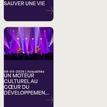
SAUVER UNE VIE
09-04-2026
|
Actualités
UN MOTEUR
CULTUREL AU
CŒUR DU
DÉVELOPPEMEN...