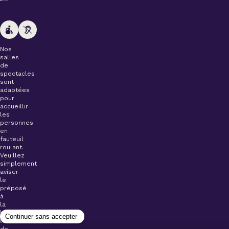
Nos
salles
de
spectacles
sont
adaptées
pour
accueillir
les
personnes
en
fauteuil
roulant.
Veuillez
simplement
aviser
le
préposé
à
la
billetterie
lors
de