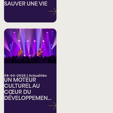
SAUVER UNE VIE
09-04-2026
|
Actualités
UN MOTEUR
CULTUREL AU
CŒUR DU
DÉVELOPPEMEN...