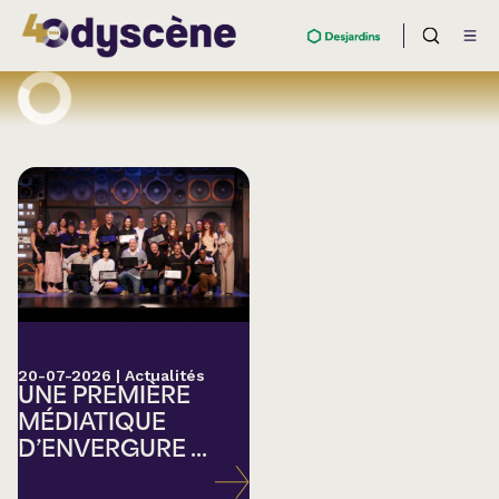
20-07-2026
|
Actualités
UNE PREMIÈRE
MÉDIATIQUE
D’ENVERGURE ...