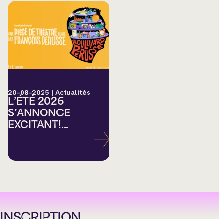
20-08-2025
|
Actualités
L’ÉTÉ 2026
S’ANNONCE
EXCITANT!...
INSCRIPTION