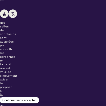
Nos
salles
de
spectacles
sont
adaptées
pour
accueillir
les
personnes
en
fauteuil
roulant.
Veuillez
simplement
aviser
le
préposé
à
la
billetterie
lors
de