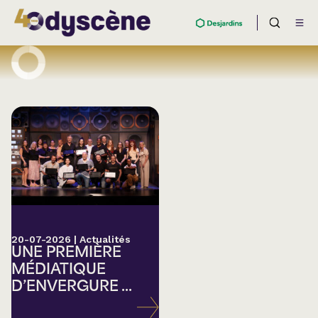
20-07-2026
|
Actualités
UNE PREMIÈRE
MÉDIATIQUE
D’ENVERGURE ...