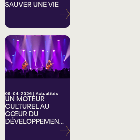
SAUVER UNE VIE
09-04-2026
|
Actualités
UN MOTEUR
CULTUREL AU
CŒUR DU
DÉVELOPPEMEN...