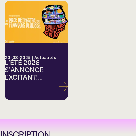
20-08-2025
|
Actualités
L’ÉTÉ 2026
S’ANNONCE
EXCITANT!...
INSCRIPTION